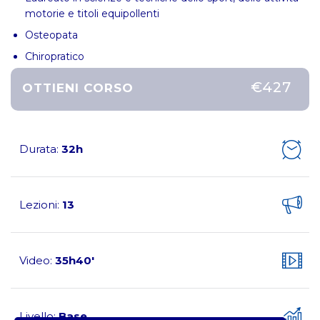
motorie e titoli equipollenti
Osteopata
Chiropratico
€427
OTTIENI CORSO
Durata
32h
:
Lezioni
13
:
Video
35h40'
:
Livello
Base
: